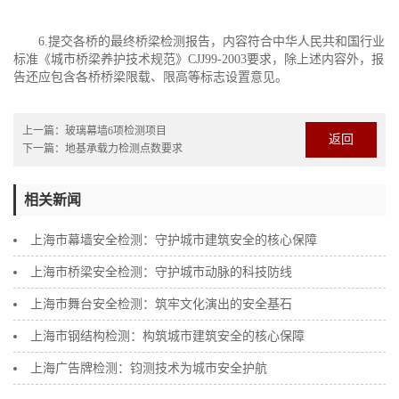
6.提交各桥的最终桥梁检测报告，内容符合中华人民共和国行业
标准《城市桥梁养护技术规范》CJJ99-2003要求，除上述内容外，报
告还应包含各桥桥梁限载、限高等标志设置意见。
上一篇：
玻璃幕墙6项检测项目
返回
下一篇：
地基承载力检测点数要求
相关新闻
上海市幕墙安全检测：守护城市建筑安全的核心保障
上海市桥梁安全检测：守护城市动脉的科技防线
上海市舞台安全检测：筑牢文化演出的安全基石
上海市钢结构检测：构筑城市建筑安全的核心保障
‌上海广告牌检测：钧测技术为城市安全护航