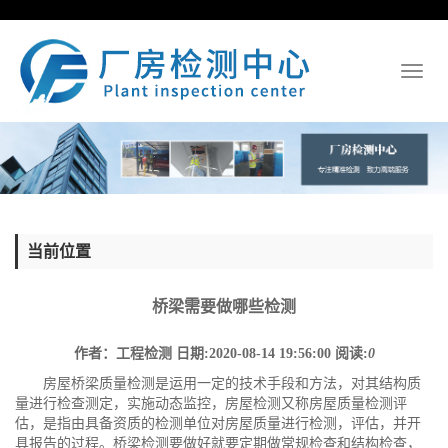
Toggl
naviga
当前位置
桥梁需要做哪些检测
作者：工程检测
日期:2020-08-14 19:56:00
阅读:
0
房屋桥梁质量检测是运用一定的技术手段和方法，对其结构质
量进行检查测定，实施动态监控，房屋检测又称房屋质量检测评
估，是指由具备资质的检测单位对房屋质量进行检测，评估，并开
具报告的过程。桥梁检测要做好就要定期做常规检查和结构检查，