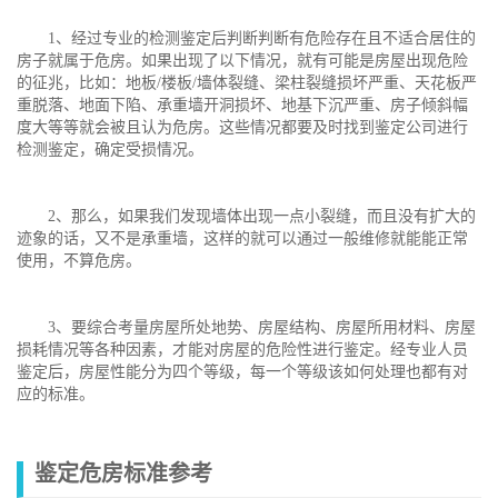
1、经过专业的检测鉴定后判断判断有危险存在且不适合居住的
房子就属于危房。如果出现了以下情况，就有可能是房屋出现危险
的征兆，比如：地板/楼板/墙体裂缝、梁柱裂缝损坏严重、天花板严
重脱落、地面下陷、承重墙开洞损坏、地基下沉严重、房子倾斜幅
度大等等就会被且认为危房。这些情况都要及时找到鉴定公司进行
检测鉴定，确定受损情况。
2、那么，如果我们发现墙体出现一点小裂缝，而且没有扩大的
迹象的话，又不是承重墙，这样的就可以通过一般维修就能能正常
使用，不算危房。
3、要综合考量房屋所处地势、房屋结构、房屋所用材料、房屋
损耗情况等各种因素，才能对房屋的危险性进行鉴定。经专业人员
鉴定后，房屋性能分为四个等级，每一个等级该如何处理也都有对
应的标准。
鉴定危房标准参考