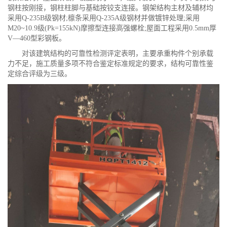
钢柱按刚接，钢柱柱脚与基础按铰支连接。钢架结构主材及辅材均
采用Q-235B级钢材;檩条采用Q-235A级钢材并做镀锌处理;采用
M20~10.9级(Pk=155kN)摩擦型连接高强螺栓;屋面工程采用0.5mm厚
V—460型彩钢板。
对该建筑结构的可靠性检测评定表明，主要承重构件个别承载
力不足，施工质量多项不符合鉴定标准规定的要求，结构可靠性鉴
定综合评级为三级。