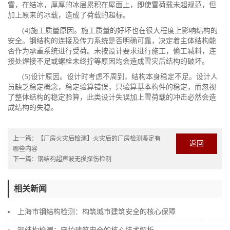
雪，在结冰，厚厚的冰层累积在屋面上，即使雪荷载未超规范，但
加上原来的冰载，造成了荷载的超标。
(4)施工质量原因。施工质量的好坏也在很大程度上影响结构的
安全。钢结构的连接及传力系统是否明确可靠，决定着主体结构能
否作为承重系统进行受荷。未按设计要求进行施工，偷工减料，连
接处焊接不足或螺栓未终拧等原因均会造成雪灾后结构的破坏。
(5)设计原因。设计时考虑不周到，结构本身稳定不足。设计人
员缺乏稳定概念，稳定验算错误，只验算基本构件的稳定，而忽视
了整体结构的稳定验算，此类设计失误加上雪荷载的冲击必然会造
成结构的失稳。
上一篇：
【厂房火灾后检测】火灾后的厂房检测鉴定有
返回
哪些内容
下一篇：
钢结构超声波无损探伤检测
相关新闻
上海市钢结构检测：构筑城市建筑安全的核心保障