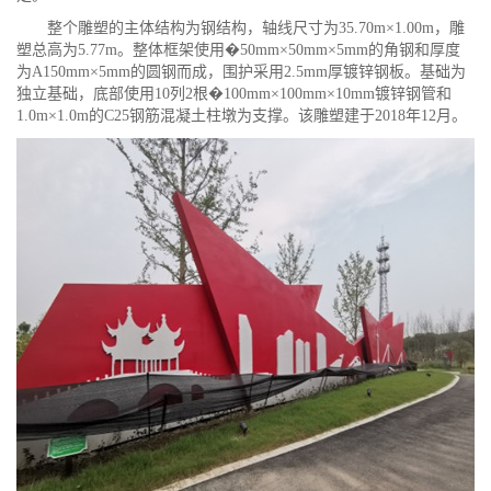
整个雕塑的主体结构为钢结构，轴线尺寸为35.70m×1.00m，雕
塑总高为5.77m。整体框架使用�50mm×50mm×5mm的角钢和厚度
为A150mm×5mm的圆钢而成，围护采用2.5mm厚镀锌钢板。基础为
独立基础，底部使用10列2根�100mm×100mm×10mm镀锌钢管和
1.0m×1.0m的C25钢筋混凝土柱墩为支撑。该雕塑建于2018年12月。