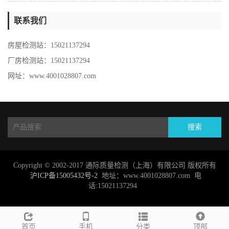
联系我们
房屋检测站：15021137294
厂房检测站：15021137294
网址：www.4001028807.com
搜索
Copyright © 2002-2017 通际质量检测（上海）有限公司 版权所有
沪ICP备15005432号-2
地址：www.4001028807.com 电
话:15021137294
首页
手机
分类
顶部