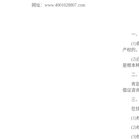
网址：www.4001028807.com
一、首
(1)
产权的
(2)
是根本
二、违
肯定违
倡议咨
三、违
在找房
(1)
(2)
(3)