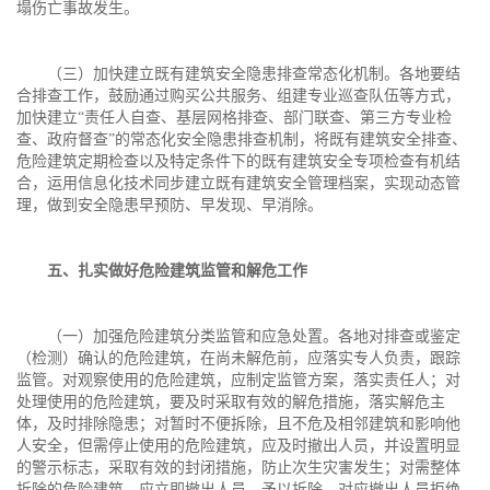
塌伤亡事故发生。
（三）加快建立既有建筑安全隐患排查常态化机制。各地要结
合排查工作，鼓励通过购买公共服务、组建专业巡查队伍等方式，
加快建立“责任人自查、基层网格排查、部门联查、第三方专业检
查、政府督查”的常态化安全隐患排查机制，将既有建筑安全排查、
危险建筑定期检查以及特定条件下的既有建筑安全专项检查有机结
合，运用信息化技术同步建立既有建筑安全管理档案，实现动态管
理，做到安全隐患早预防、早发现、早消除。
五、扎实做好危险建筑监管和解危工作
（一）加强危险建筑分类监管和应急处置。各地对排查或鉴定
（检测）确认的危险建筑，在尚未解危前，应落实专人负责，跟踪
监管。对观察使用的危险建筑，应制定监管方案，落实责任人；对
处理使用的危险建筑，要及时采取有效的解危措施，落实解危主
体，及时排除隐患；对暂时不便拆除，且不危及相邻建筑和影响他
人安全，但需停止使用的危险建筑，应及时撤出人员，并设置明显
的警示标志，采取有效的封闭措施，防止次生灾害发生；对需整体
拆除的危险建筑，应立即撤出人员，予以拆除。对应撤出人员拒绝