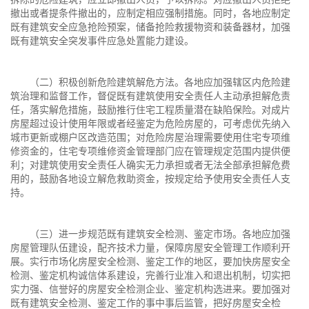
撤出或者提条件撤出的，应制定相应强制措施。同时，各地应制定
既有建筑安全应急抢险预案，储备抢险救援物资和装备器材，加强
既有建筑安全突发事件应急处置能力建设。
（二）积极创新危险建筑解危方法。各地应加强辖区内危险建
筑治理和监督工作，督促既有建筑使用安全责任人主动承担解危责
任，落实解危措施，鼓励推行住宅工程质量潜在缺陷保险。对成片
房屋超过设计使用年限或者经鉴定为危险房屋的，可考虑优先纳入
城市更新或棚户区改造范围；对危险房屋治理需要使用住宅专项维
修资金的，住宅专项维修资金管理部门应在管理规定范围内提供便
利；对建筑使用安全责任人确实无力承担或者无法全部承担解危费
用的，鼓励各地设立解危救助资金，按规定给予使用安全责任人支
持。
（三）进一步规范既有建筑安全检测、鉴定市场。各地应加强
房屋管理队伍建设，配齐技术力量，保障房屋安全管理工作顺利开
展。实行市场化房屋安全检测、鉴定工作的地区，要加快房屋安全
检测、鉴定机构诚信体系建设，完善行业准入和退出机制，切实把
实力强、信誉好的房屋安全检测企业、鉴定机构选进来。要加强对
既有建筑安全检测、鉴定工作的事中事后监管，把好房屋安全检