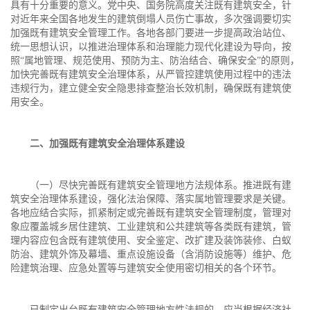
具有十分重要的意义。党中央、国务院高度关注既有建筑安全，针
对近年来全国各地发生的建筑倒塌人员伤亡事故，多次强调要切实
加强既有建筑安全管理工作。各地各部门要进一步提高政治站位、
统一思想认识，以推进治理体系和治理能力现代化建设为导向，按
照“属地管理、规范使用、预防为主、防治结合、确保安全”的原则，
加快完善既有建筑安全治理体系，从严管控建筑使用过程中的违法
违规行为，建立健全安全隐患排查整治长效机制，确保既有建筑使
用安全。
二、加强既有建筑安全治理体系建设
（一）尽快完善既有建筑安全管理地方法规体系。推进既有建
筑安全治理体系建设，强化法治保障、落实属地管理要求是关键。
各地应结合实际，抓紧制定或完善既有建筑安全管理制度，管理对
象应覆盖城乡居住建筑、工业建筑和公共建筑等各类既有建筑，管
理内容应包含既有建筑使用、安全鉴定、改扩建及装饰装修、白蚁
防治、建筑外饰及幕墙、重点设施设备（含消防设施等）维护、危
险建筑治理、应急处置等与建筑安全使用密切相关的各个环节。
已制定出台既有建筑安全管理地方性法规的，应当根据经济社