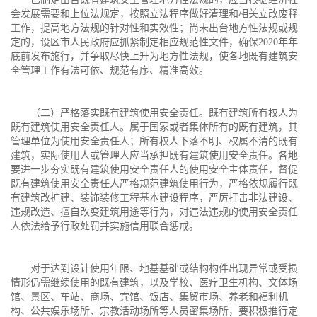
会发展需要和上位法规定，按照立法程序做好清理和相关立改废释
工作，提高地方法规的针对性和实效性；尚未出台地方性法规或规
定的，设区市人民政府应抓紧制定相应规范性文件，确保2020年年
底前发布施行，并争取尽快上升为地方性法规，使各地既有建筑安
全管理工作有法可依、规范有序、精准高效。
（二）严格落实既有建筑使用安全责任。既有建筑所有权人为
既有建筑使用安全责任人。属于国家或者集体所有的既有建筑，其
管理单位为使用安全责任人；所有权人下落不明、权属不清的既有
建筑，实际使用人或管理人应当承担既有建筑使用安全责任。各地
要进一步夯实既有建筑使用安全责任人的使用安全主体责任，督促
既有建筑使用安全责任人严格规范建筑使用行为，严格依规履行既
有建筑改扩建、装饰装修工程基本建设程序，严厉打击非法建设、
违规改造、擅自改变建筑用途等行为，对违法违规的使用安全责任
人依法给予行政处罚并实施信用联合惩戒。
对于达到设计使用年限、地基基础或结构构件出现异常或受损
情形仍需继续使用的既有建筑，以及学校、医疗卫生机构、文体场
馆、景区、车站、商场、宾馆、饭店、集贸市场、养老和福利机
构、公共娱乐场所、宗教活动场所等人员密集场所，要积极推行定