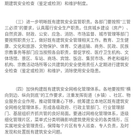
期建筑安全检查（鉴定或检测）和维护制度。
（三）进一步明晰既有建筑安全监管职责。各部门要按照“三管
三必须”的要求，认真履行安全生产职责。住房城乡建设（房产）、
自然资源、财政、公安、应急、消防、市场监督、城市管理等部门
要按照职责分工，做好既有建筑安全管理相关工作。教育、卫生健
康、文化和旅游、文物保护、体育、交通运输、商务、民政、民族
宗教事务等部门应当按照各自职责，督促学校、医疗卫生机构、文
体场馆、景区、车站、商场、宾馆、饭店、集贸市场、养老和福利
机构、宗教活动场所等公共建筑的安全使用责任人定期进行建筑安
全检查（鉴定或检测）和维护，消除使用安全隐患。
（四）加快构建既有建筑安全网格化管理体系。各地要按照“横
向到边、纵向到底”的工作要求，注重发挥街道（乡镇）、社区、物
业服务企业作用，推动管理重心下移，统筹建立本地区既有建筑安
全网格化管理体系，形成各级政府、行政主管部门、行业管理部
门、基层组织齐抓共管的良好局面。要通过网格化管理体系，逐级
细化管理片区，菜单式分类明确影响建筑使用安全的各类情形，压
实属地安全管理责任，保障每个片区有专人巡查、专人负责，及时
发现和处置既有建筑安全问题。