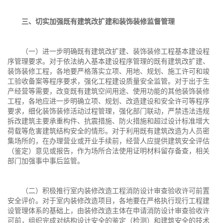
三、切实加强既有建筑改扩建和装饰装修监督管理
（一）进一步明确既有建筑改扩建、装饰装修工程基本建设程
序管理要求。对于依法纳入基本建设程序管理的既有建筑改扩建、
装饰装修工程，各地要严格落实立项、用地、规划、施工许可和竣
工验收备案等程序要求，强化工程建设质量安全监管。对于出于生
产经营等需要，改变既有建筑空间用途、使用功能的其他装饰装修
工程，各地应进一步明确立项、规划、改造建设和安全许可等程序
要求，细化装饰装修活动过程管理，强化部门联动，严禁违法违规
拆改建筑主要承重构件、抗震措施、防火措施和超过设计标准增大
荷载等危害建筑结构安全的情形。对于利用既有建筑改造为人员密
集场所的，在办理营业或开业手续前，经营人应提供建筑安全评估
（鉴定）意见或报告，作为场所合法使用证明材料留存备查，相关
部门加强事中事后监管。
（二）积极推行室内装修改造工程消防设计审查验收许可前置
安全评价。对于室内装修改造项目，各地要在严格执行现行工程建
设管理体系的基础上，由装修改造主体在申请消防设计审查验收许
可前，组织完成对结构设计安全的鉴定（检测）和建筑安全的技术