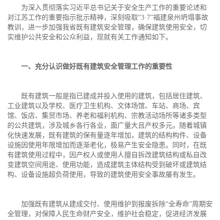
为深入贯彻落实习近平总书记关于安全生产工作的重要论述和
对江苏工作的重要指示批示精神，深刻吸取“3·7”福建泉州坍塌事故
教训，进一步加强我省既有建筑安全管理，确保建筑使用安全，切
实维护公共安全和公众利益，现就有关工作通知如下。
一、充分认识做好既有建筑安全管理工作的重要性
既有建筑一般是指已建成并投入使用的建筑，包括居住建筑、
工业建筑以及学校、医疗卫生机构、文体场馆、车站、商场、宾
馆、饭店、集贸市场、养老和福利机构、宗教活动场所等诸多类型
的公共建筑，涉及城乡各行各业，面广量大且产权多元。随着城镇
化快速发展，既有建筑的保有量逐年增加，建筑的结构构件、设备
设施因使用年限增加而逐渐老化，极易产生安全隐患。同时，在既
有建筑使用过程中，因产权人或使用人擅自拆改建筑结构或私自改
变建筑空间用途、使用功能，造成建筑主体结构受到破坏或建筑结
构、设备设施超负荷使用，导致的建筑使用安全事故屡有发生。
加强既有建筑从建成交付、使用维护到报废拆除“全寿命”周期安
全管理，对保障人民生命财产安全，维护社会稳定，促进经济发展